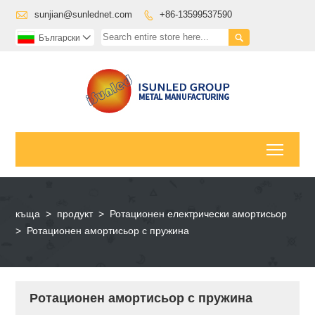

sunjian@sunlednet.com
+86-13599537590


Български

Toggl
къща
>
продукт
>
Ротационен електрически амортисьор
>
Ротационен амортисьор с пружина
Ротационен амортисьор с пружина