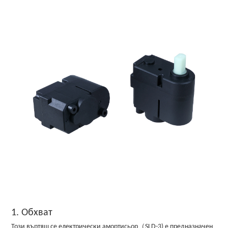
1. Обхват
Този въртящ се електрически амортисьор（SLD-3) е предназначен