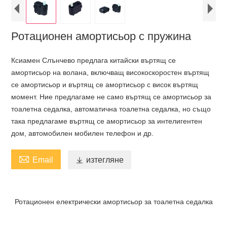
Ротационен амортисьор с пружина
Ксиамен Слънчево предлага китайски въртящ се
амортисьор на волана, включващ високоскоростен въртящ
се амортисьор и въртящ се амортисьор с висок въртящ
момент. Ние предлагаме не само въртящ се амортисьор за
тоалетна седалка, автоматична тоалетна седалка, но също
така предлагаме въртящ се амортисьор за интелигентен
дом, автомобилен мобилен телефон и др.

Email

изтегляне
Ротационен електрически амортисьор за тоалетна седалка