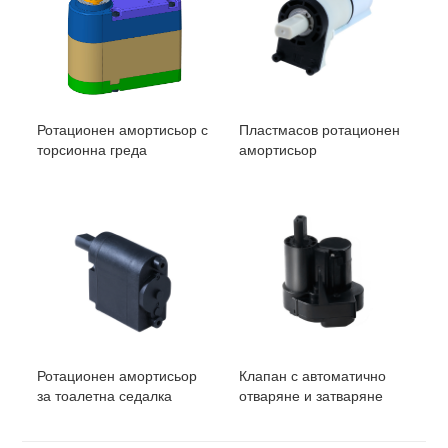
предотвратите шума от 
Изходен сигнал
Затворена позиция
0°:0,5
±
0,5 V
DC5V, включително хла
мрежата на предавките
Ротационен амортисьор с
Пластмасов ротационен
торсионна греда
амортисьор
Ротационен амортисьор
Клапан с автоматично
за тоалетна седалка
отваряне и затваряне