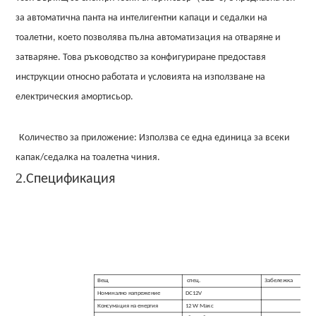
за автоматична панта на интелигентни капаци и седалки на
тоалетни, което позволява пълна автоматизация на отваряне и
затваряне. Това ръководство за конфигуриране предоставя
инструкции относно работата и условията на използване на
електрическия амортисьор.
Количество за приложение: Използва се една единица за всеки
капак/седалка на тоалетна чиния.
2.
Спецификация
Вещ
спец.
Забележка
Номинално напрежение
DC12V
Консумация на енергия
12 W Макс