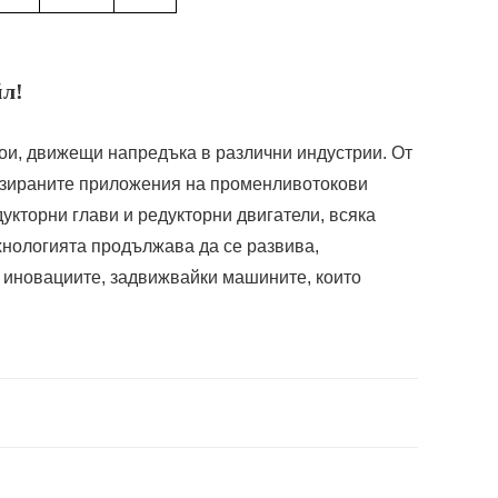
йл!
ои, движещи напредъка в различни индустрии. От
изираните приложения на променливотокови
укторни глави и редукторни двигатели, всяка
хнологията продължава да се развива,
 иновациите, задвижвайки машините, които