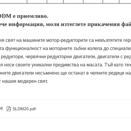
DM е приемливо.
ече информация, моля изтеглете прикачения фа
ия свят на машините мотор-редукторите са невъзпятите гер
та функционалност на моторните зъбни колела до специал
редуктори, червячни редукторни двигатели, двигатели с ред
я носи своите уникални предимства на масата. Тъй като те
рните двигатели несъмнено ще останат в челните редици на
 нашия модерен свят.
не

SLDM20.pdf