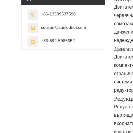
Двигател
+86-13599537590

червячн
самозак
sunjian@sunlednet.com

движени
надеждн
+86-592-5985652

Двигате
Двигател
компакт
огранич
системи
редуктор
Редукц
Редукто
въртящия
входнат
използва