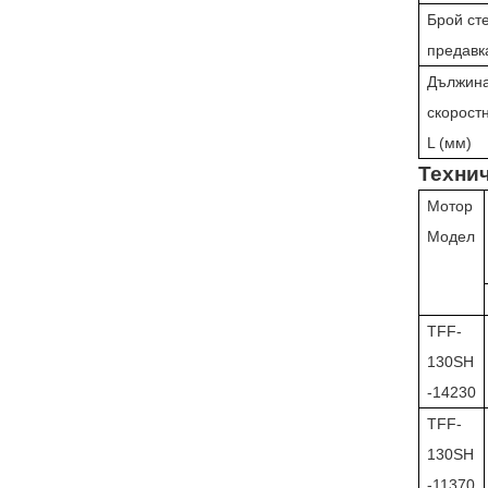
Брой ст
предавк
Дължина
скоростн
L (мм)
Технич
Мотор
Модел
TFF-
130SH
-14230
TFF-
130SH
-11370