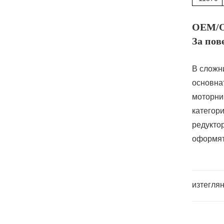
OEM/O
За пов
В сложн
основна
моторни 
категори
редукто
оформят
изтегля