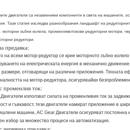
ните двигатели са незаменими компоненти в света на машините, о
ия. Тази статия изследва разнообразния ландшафт на редукторните
и: моторни зъбни колела, променливотокови редукторни мотори, че
оторни редуктори.
а предавка:
о на всеки мотор-редуктор се крие моторното зъбно колело
зуването на електрическата енергия в механично движение.
и размери, отговарящи на различни приложения. Тяхната е
налността на мотор-редуктора, осигурявайки безпроблемен
с променлив ток:
 Двигатели използват силата на променливия ток за задвиж
ст и гъвкавост, тези двигатели намират приложение в широ
ишлени машини, AC Gear Двигатели осигуряват постоянна и
ен избор за множество процеси на автоматизация.
с червячна предавка: