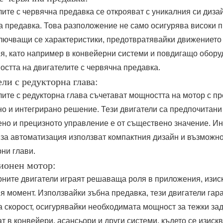
ите с червячна предавка се открояват с уникалния си дизай
а предавка. Това разположение не само осигурява високи п
лючващи се характеристики, предотвратявайки движението 
я, като например в конвейерни системи и повдигащо оборуд
остта на двигателите с червячна предавка.
ли с редукторна глава:
ите с редукторна глава съчетават мощността на мотор с пр
но и интегрирано решение. Тези двигатели са предпочитани
ено и прецизното управление е от съществено значение. Ин
 за автоматизация използват компактния дизайн и възможно
ни глави.
ионен мотор:
рните двигатели играят решаваща роля в приложения, изис
 момент. Използвайки зъбна предавка, тези двигатели гаран
а скорост, осигурявайки необходимата мощност за тежки за
т в конвейери, асансьори и други системи, където се изис