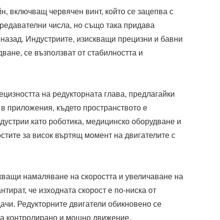
н, включващ червячен винт, който се зацепва с
редавателни числа, но също така придава
назад. Индустриите, изискващи прецизни и бавни
ване, се възползват от стабилността и
ецизността на редукторната глава, предлагайки
 в приложения, където пространството е
дустрии като роботика, медицинско оборудване и
стите за висок въртящ момент на двигателите с
кващи намаляване на скоростта и увеличаване на
тират, че изходната скорост е по-ниска от
дачи. Редукторните двигатели обикновено се
ква контролирано и мощно движение.