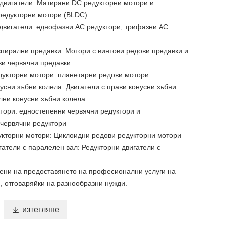
двигатели: Матирани DC редукторни мотори и
редукторни мотори (BLDC)
двигатели: еднофазни AC редуктори, трифазни AC
спирални предавки: Мотори с винтови редови предавки и
ви червячни предавки
дукторни мотори: планетарни редови мотори
нусни зъбни колела: Двигатели с прави конусни зъбни
лни конусни зъбни колела
тори: едностепенни червячни редуктори и
червячни редуктори
кторни мотори: Циклоидни редови редукторни мотори
гатели с паралелен вал: Редукторни двигатели с
ени на предоставянето на професионални услуги на
, отговаряйки на разнообразни нужди.

изтегляне