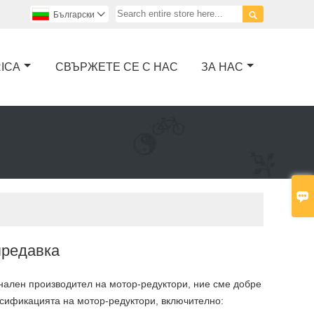

Български

RICA
СВЪРЖЕТЕ СЕ С НАС
ЗА НАС

предавка
ален производител на мотор-редуктори, ние сме добре
асификацията на мотор-редуктори, включително: