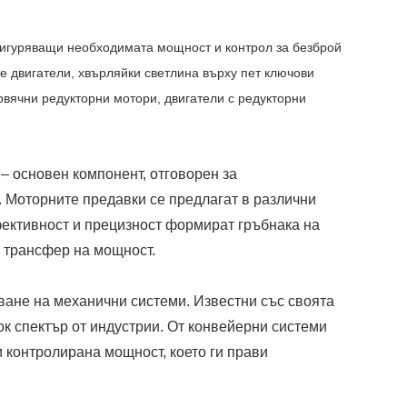
сигуряващи необходимата мощност и контрол за безброй
 двигатели, хвърляйки светлина върху пет ключови
рвячни редукторни мотори, двигатели с редукторни
 – основен компонент, отговорен за
 Моторните предавки се предлагат в различни
фективност и прецизност формират гръбнака на
 трансфер на мощност.
ване на механични системи. Известни със своята
к спектър от индустрии. От конвейерни системи
 контролирана мощност, което ги прави