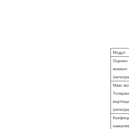
Модул
Оценен
момент
(килогр
Макс мо
Толеран
въртящи
(килогра
Коефици
намаля