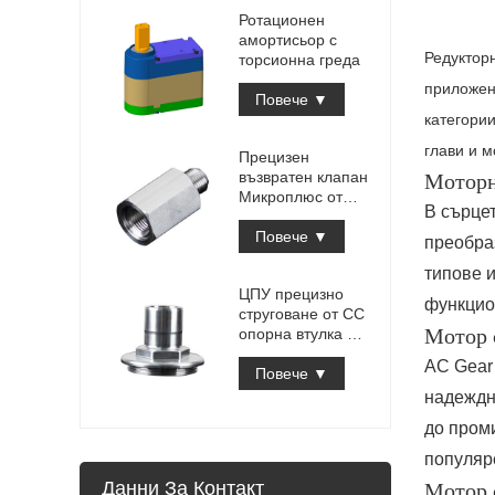
Ротационен
амортисьор с
Редуктор
торсионна греда
приложен
Повече ▼
категори
глави и м
Прецизен
възвратен клапан
Моторн
Микроплюс от
В сърцет
неръждаема
стомана
Повече ▼
преобра
типове 
ЦПУ прецизно
функцио
струговане от СС
Мотор 
опорна втулка за
водна помпа
AC Gear
Повече ▼
надеждно
до пром
популяр
Данни За Контакт
Мотор 