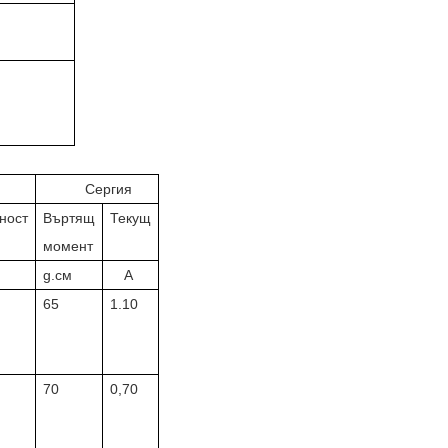
Сергия
ност
Въртящ
Текущ
момент
g.см
А
65
1.10
70
0,70