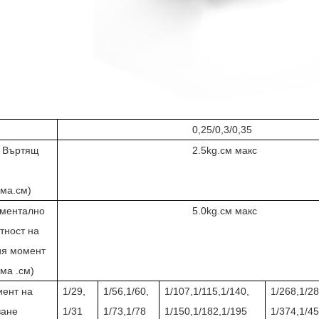
0,25/0,3/0,35
Въртящ
2.5kg.см макс
ама.см)
ментално
5.0kg.см макс
тност на
я момент
ма .см)
ент на
1/29,
1/56,1/60,
1/107,1/115,1/140,
1/268,1/28
ване
1/31
1/73,1/78
1/150,1/182,1/195
1/374,1/4