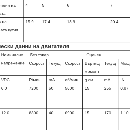
епени на
4
5
6
7
ата
 на
15.9
17.4
18.9
20.4
ата кутия
ески данни на двигателя
Номинално
Без товар
Оценен
напрежение
Скорост
Текущ
Скорост
Въртящ
Текущ
Мощ
момент
VDC
R/мин
mA
об/мин
g.см
mA
IN
6.0
7200
50
5600
15
255
0,87
12.0
8800
40
6900
15
170
1.10