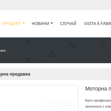
ПРОДУКТ
НОВИНИ
СЛУЧАЙ
VISITA Á FÁB
вка
рна предавка
Моторна 
Като професион
запознати с кл