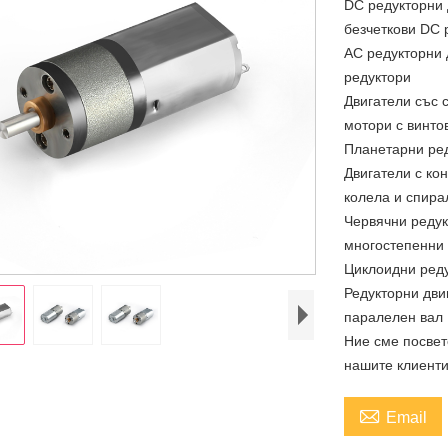
DC редукторни 
безчеткови DC 
AC редукторни 
редуктори
Двигатели със 
мотори с винто
Планетарни ре
Двигатели с ко
колела и спира
Червячни редук
многостепенни 
Циклоидни реду
Редукторни дви
паралелен вал
Ние сме посвет
нашите клиенти

Email