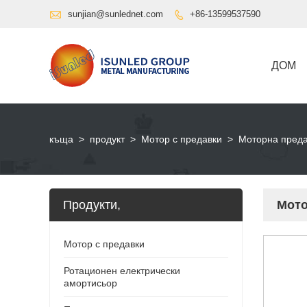

sunjian@sunlednet.com
+86-13599537590

ДОМ
къща
>
продукт
>
Мотор с предавки
>
Моторна преда
Продукти,
Мото
Мотор с предавки
Ротационен електрически
амортисьор