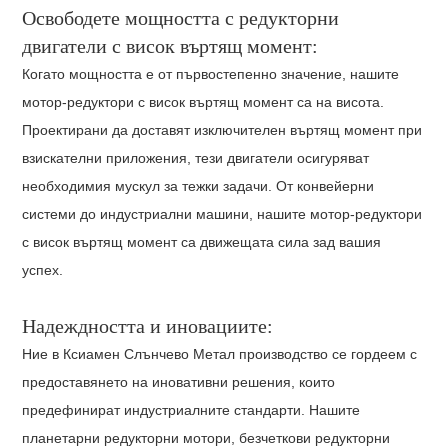
Освободете мощността с редукторни
двигатели с висок въртящ момент:
Когато мощността е от първостепенно значение, нашите
мотор-редуктори с висок въртящ момент са на висота.
Проектирани да доставят изключителен въртящ момент при
взискателни приложения, тези двигатели осигуряват
необходимия мускул за тежки задачи. От конвейерни
системи до индустриални машини, нашите мотор-редуктори
с висок въртящ момент са движещата сила зад вашия
успех.
Надеждността и иновациите:
Ние в Ксиамен Слънчево Метал производство се гордеем с
предоставянето на иновативни решения, които
предефинират индустриалните стандарти. Нашите
планетарни редукторни мотори, безчеткови редукторни