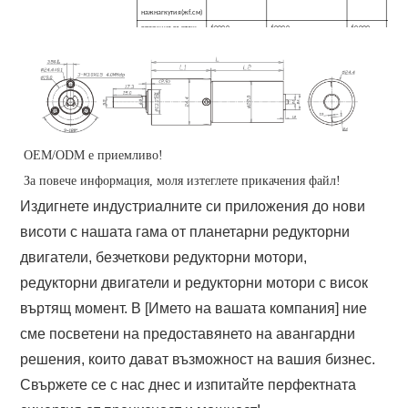
на
ж
на
r
кутия
(ж
f.см
)
в
позиция
въртящ
60000
60000
60000
6000
момент на
скоростната
кутия
(ж
f.см
)
Gearb
О
x
85
75
65
55
ефективност (
%
)
Скоростна
19
25
32
39
кутия
дължина
L1
(
мм)
OEM/ODM е приемливо!
За повече информация, моля изтеглете прикачения файл!
Издигнете индустриалните си приложения до нови
висоти с нашата гама от планетарни редукторни
двигатели, безчеткови редукторни мотори,
редукторни двигатели и редукторни мотори с висок
въртящ момент. В [Името на вашата компания] ние
сме посветени на предоставянето на авангардни
решения, които дават възможност на вашия бизнес.
Свържете се с нас днес и изпитайте перфектната