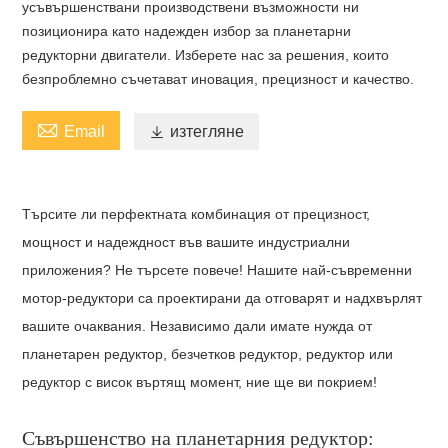
усъвършенствани производствени възможности ни
позиционира като надежден избор за планетарни
редукторни двигатели. Изберете нас за решения, които
безпроблемно съчетават иновация, прецизност и качество.

Email

изтегляне
Търсите ли перфектната комбинация от прецизност,
мощност и надеждност във вашите индустриални
приложения? Не търсете повече! Нашите най-съвременни
мотор-редуктори са проектирани да отговарят и надхвърлят
вашите очаквания. Независимо дали имате нужда от
планетарен редуктор, безчетков редуктор, редуктор или
редуктор с висок въртящ момент, ние ще ви покрием!
Съвършенство на планетарния редуктор: