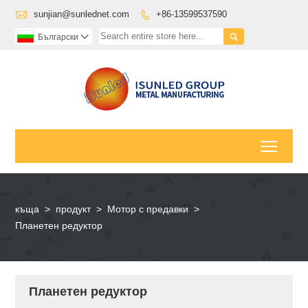

sunjian@sunlednet.com
+86-13599537590


Български

Toggl
къща
>
продукт
>
Мотор с предавки
>
Планетен редуктор
Планетен редуктор